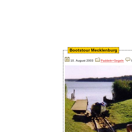
Archiv
Bootstour Mecklenburg
10. August 2003
Paddeln+Segeln