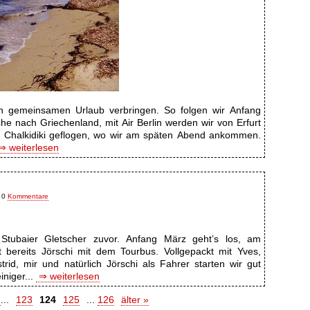
n gemeinsamen Urlaub verbringen. So folgen wir Anfang
e nach Griechenland, mit Air Berlin werden wir von Erfurt
el Chalkidiki geflogen, wo wir am späten Abend ankommen.
⇒ weiterlesen
0
Kommentare
 Stubaier Gletscher zuvor. Anfang März geht’s los, am
 bereits Jörschi mit dem Tourbus. Vollgepackt mit Yves,
strid, mir und natürlich Jörschi als Fahrer starten wir gut
niger...
⇒ weiterlesen
1
...
123
124
125
...
126
älter »