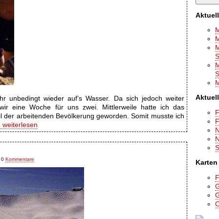
Aktuel
M
M
M
S
M
S
M
Aktuel
ahr unbedingt wieder auf’s Wasser. Da sich jedoch weiter
wir eine Woche für uns zwei. Mittlerweile hatte ich das
F
l der arbeitenden Bevölkerung geworden. Somit musste ich
F
weiterlesen
N
N
S
0
Kommentare
Karten
F
G
G
O