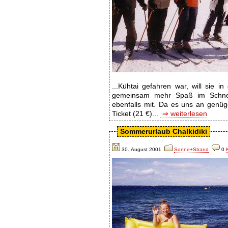
...Kühtai gefahren war, will sie 
gemeinsam mehr Spaß im Schnee
ebenfalls mit. Da es uns an genü
Ticket (21 €)...
⇒ weiterlesen
Sommerurlaub Chalkidiki
30. August 2001
Sonne+Strand
0