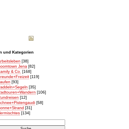
RSS
 und Kategorien
rbeitsleben
[38]
oomtown Jena
[82]
amily & Co.
[168]
reunde+Freizeit
[119]
aufen
[93]
addeln+Segeln
[35]
adtouren+Wandern
[106]
undreisen
[12]
chnee+Pistengaudi
[58]
onne+Strand
[31]
ermischtes
[134]