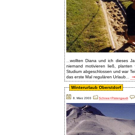
...wollten Diana und ich dieses J
niemand motivieren ließ, planten 
Studium abgeschlossen und war Tei
das erste Mal regulären Urlaub...
⇒ 
Winterurlaub Oberstdorf
8. März 2003
Schnee+Pistengaudi