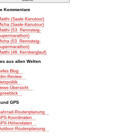
le Kommentare
atthi (Saale-Kanutour)
icha (Saale-Kanutour)
atthi (53. Rennsteig-
upermarathon)
icha (53. Rennsteig-
upermarathon)
atthi (48. Kernberglauf)
les aus allen Welten
efes Blog
ilm-Review
etzpolitik
ews-Übersicht
preeblick
 und GPS
ahrrad-Routenplanung
PS-Koordinaten
PX-Höhendaten
utdoor-Routenplanung