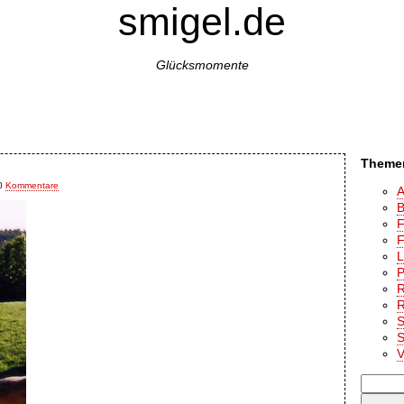
smigel.de
Glücksmomente
Media
Impressum
Themen
0
Kommentare
A
B
F
F
L
P
R
R
S
S
V