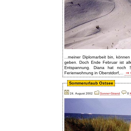
...meiner Diplomarbeit bin, könne
geben. Doch Ende Februar ist all
Entspannung. Diana hat noch S
Ferienwohnung in Oberstdorf,...
⇒ w
Sommerurlaub Ostsee
24. August 2002
Sonne+Strand
0