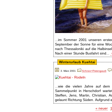
...im Sommer 2001 unseren erste
September der Sonne für eine Woch
nach Thessaloniki auf die Halbins
Nach einer Stunde Busfahrt sind...
Winterurlaub Kuehtai
3. März 2001
Schnee+Pistengaudi
...wie die vielen Jahre auf dem
Sammelpunkt in Herschdorf wartet
Steffen, Jens, Martin, Christian, A
gelaunt Richtung Süden. Aufgrund ei
« neuer