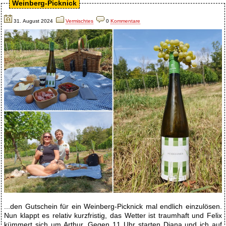
Weinberg-Picknick
31. August 2024
Vermischtes
0
Kommentare
...den Gutschein für ein Weinberg-Picknick mal endlich einzulösen.
Nun klappt es relativ kurzfristig, das Wetter ist traumhaft und Felix
kümmert sich um Arthur. Gegen 11 Uhr starten Diana und ich auf