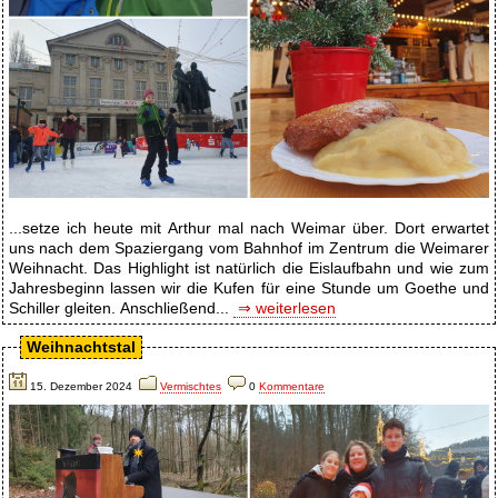
...setze ich heute mit Arthur mal nach Weimar über. Dort erwartet
uns nach dem Spaziergang vom Bahnhof im Zentrum die Weimarer
Weihnacht. Das Highlight ist natürlich die Eislaufbahn und wie zum
Jahresbeginn lassen wir die Kufen für eine Stunde um Goethe und
Schiller gleiten. Anschließend...
⇒ weiterlesen
Weihnachtstal
15. Dezember 2024
Vermischtes
0
Kommentare