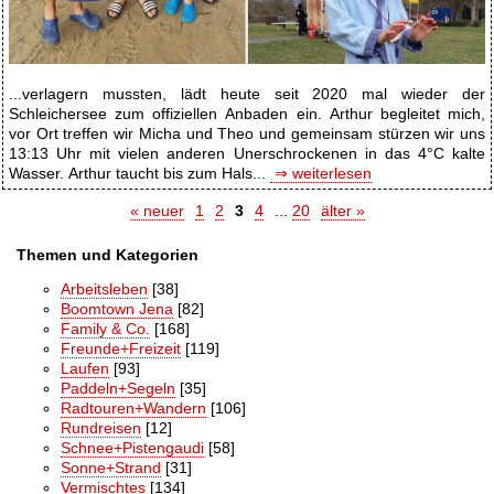
...verlagern mussten, lädt heute seit 2020 mal wieder der
Schleichersee zum offiziellen Anbaden ein. Arthur begleitet mich,
vor Ort treffen wir Micha und Theo und gemeinsam stürzen wir uns
13:13 Uhr mit vielen anderen Unerschrockenen in das 4°C kalte
Wasser. Arthur taucht bis zum Hals...
⇒ weiterlesen
« neuer
1
2
3
4
...
20
älter »
Themen und Kategorien
Arbeitsleben
[38]
Boomtown Jena
[82]
Family & Co.
[168]
Freunde+Freizeit
[119]
Laufen
[93]
Paddeln+Segeln
[35]
Radtouren+Wandern
[106]
Rundreisen
[12]
Schnee+Pistengaudi
[58]
Sonne+Strand
[31]
Vermischtes
[134]