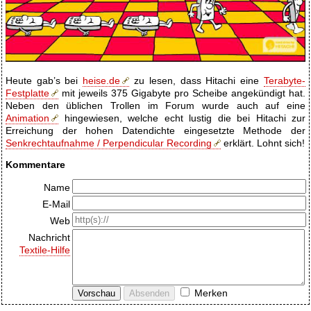
Heute gab’s bei
heise.de
zu lesen, dass Hitachi eine
Terabyte-
Festplatte
mit jeweils 375 Gigabyte pro Scheibe angekündigt hat.
Neben den üblichen Trollen im Forum wurde auch auf eine
Animation
hingewiesen, welche echt lustig die bei Hitachi zur
Erreichung der hohen Datendichte eingesetzte Methode der
Senkrechtaufnahme / Perpendicular Recording
erklärt. Lohnt sich!
Kommentare
Name
E-Mail
Web
Nachricht
Textile-Hilfe
Merken