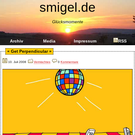
smigel.de
Glücksmomente
Archiv
Media
Impressum
RSS
«
Get Perpendicular
»
10. Juli 2008
Vermischtes
0
Kommentare