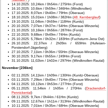
14.10.2025: 10,24km / 0h54m / 275Hm (Forst)
16.10.2025: 10,6km / 0h59m / 346Hm (Windknollen)
17.10.2025: 8,07km / 0h40m / 79Hm (Oberaue)
18.10.2025: 15,01km / 1h08m / 382Hm (
48. Kernberglauf
)
19.10.2025: 11,04km / 0h59m / 118Hm (Kunitz)
20.10.2025: 7,07km / 0h37m / 54Hm (Oberaue-Winzerla)
21.10.2025: 10,16km / 0h56m / 287Hm (Forst)
22.10.2025: 9,68km / 0h49m / 74Hm (Kunitz)
25.10.2025: 5,78km / 0h32m / 183Hm (Fuchsturm-Jena Ost)
26.10.2025: 22,37km / 2h09m / 659Hm (Hufeisen-
Porstendorf-Jägerberg)
27.10.2025: 7,11km / 0h36m / 55Hm (Oberaue-Winzerla)
30.10.2025: 9,17km / 0h55m / 249Hm (Forst)
31.10.2025: 11,02km / 1h02m / 297Hm (Windknollen-Rautal)
November [236km]
02.11.2025: 14,11km / 1h09m / 130Hm (Kunitz-Oberaue)
03.11.2025: 7,29km / 0h40m / 71Hm (Oberaue-Winzerla)
04.11.2025: 10,12km / 0h53m / 277Hm (Forst)
05.11.2025: 11,54km / 1h05m / 270Hm (
Drackendorf-
Pennickental
)
08.11.2025: 9,7km / 0h44m / 61Hm (Kunitz)
09.11.2025: 12,67km / 1h11m / 313Hm (Windknollen-Rautal)
10.11.2025: 7,01km / 0h35m / 68Hm (Oberaue-Winzerla)