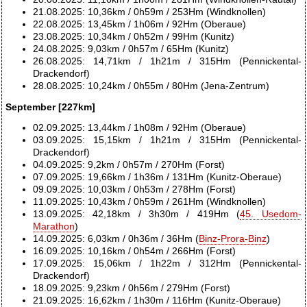
21.08.2025: 10,36km / 0h59m / 253Hm (Windknollen)
22.08.2025: 13,45km / 1h06m / 92Hm (Oberaue)
23.08.2025: 10,34km / 0h52m / 99Hm (Kunitz)
24.08.2025: 9,03km / 0h57m / 65Hm (Kunitz)
26.08.2025: 14,71km / 1h21m / 315Hm (Pennickental-
Drackendorf)
28.08.2025: 10,24km / 0h55m / 80Hm (Jena-Zentrum)
September [227km]
02.09.2025: 13,44km / 1h08m / 92Hm (Oberaue)
03.09.2025: 15,15km / 1h21m / 315Hm (Pennickental-
Drackendorf)
04.09.2025: 9,2km / 0h57m / 270Hm (Forst)
07.09.2025: 19,66km / 1h36m / 131Hm (Kunitz-Oberaue)
09.09.2025: 10,03km / 0h53m / 278Hm (Forst)
11.09.2025: 10,43km / 0h59m / 261Hm (Windknollen)
13.09.2025: 42,18km / 3h30m / 419Hm (
45. Usedom-
Marathon
)
14.09.2025: 6,03km / 0h36m / 36Hm (
Binz-Prora-Binz
)
16.09.2025: 10,16km / 0h54m / 266Hm (Forst)
17.09.2025: 15,06km / 1h22m / 312Hm (Pennickental-
Drackendorf)
18.09.2025: 9,23km / 0h56m / 279Hm (Forst)
21.09.2025: 16,62km / 1h30m / 116Hm (Kunitz-Oberaue)