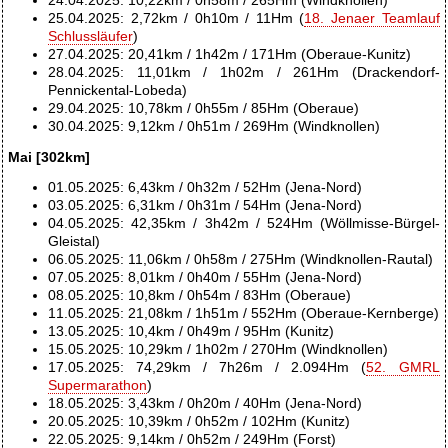
24.04.2025: 10,22km / 0h58m / 265Hm (Windknollen)
25.04.2025: 2,72km / 0h10m / 11Hm (
18. Jenaer Teamlauf
Schlussläufer
)
27.04.2025: 20,41km / 1h42m / 171Hm (Oberaue-Kunitz)
28.04.2025: 11,01km / 1h02m / 261Hm (Drackendorf-
Pennickental-Lobeda)
29.04.2025: 10,78km / 0h55m / 85Hm (Oberaue)
30.04.2025: 9,12km / 0h51m / 269Hm (Windknollen)
Mai [302km]
01.05.2025: 6,43km / 0h32m / 52Hm (Jena-Nord)
03.05.2025: 6,31km / 0h31m / 54Hm (Jena-Nord)
04.05.2025: 42,35km / 3h42m / 524Hm (Wöllmisse-Bürgel-
Gleistal)
06.05.2025: 11,06km / 0h58m / 275Hm (Windknollen-Rautal)
07.05.2025: 8,01km / 0h40m / 55Hm (Jena-Nord)
08.05.2025: 10,8km / 0h54m / 83Hm (Oberaue)
11.05.2025: 21,08km / 1h51m / 552Hm (Oberaue-Kernberge)
13.05.2025: 10,4km / 0h49m / 95Hm (Kunitz)
15.05.2025: 10,29km / 1h02m / 270Hm (Windknollen)
17.05.2025: 74,29km / 7h26m / 2.094Hm (
52.
GMRL
Supermarathon
)
18.05.2025: 3,43km / 0h20m / 40Hm (Jena-Nord)
20.05.2025: 10,39km / 0h52m / 102Hm (Kunitz)
22.05.2025: 9,14km / 0h52m / 249Hm (Forst)