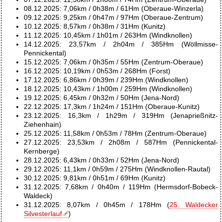
08.12.2025: 7,06km / 0h38m / 61Hm (Oberaue-Winzerla)
09.12.2025: 9,25km / 0h47m / 97Hm (Oberaue-Zentrum)
10.12.2025: 8,57km / 0h38m / 31Hm (Kunitz)
11.12.2025: 10,45km / 1h01m / 263Hm (Windknollen)
14.12.2025: 23,57km / 2h04m / 385Hm (Wöllmisse-
Pennickental)
15.12.2025: 7,06km / 0h35m / 55Hm (Zentrum-Oberaue)
16.12.2025: 10,19km / 0h53m / 268Hm (Forst)
17.12.2025: 6,86km / 0h39m / 239Hm (Windknollen)
18.12.2025: 10,43km / 1h00m / 259Hm (Windknollen)
19.12.2025: 6,45km / 0h32m / 50Hm (Jena-Nord)
22.12.2025: 17,3km / 1h24m / 151Hm (Oberaue-Kunitz)
23.12.2025: 16,3km / 1h29m / 319Hm (Jenaprießnitz-
Ziehenhain)
25.12.2025: 11,58km / 0h53m / 78Hm (Zentrum-Oberaue)
27.12.2025: 23,53km / 2h08m / 587Hm (Pennickental-
Kernberge)
28.12.2025: 6,43km / 0h33m / 52Hm (Jena-Nord)
29.12.2025: 11,1km / 0h59m / 275Hm (Windknollen-Rautal)
30.12.2025: 9,81km / 0h51m / 69Hm (Kunitz)
31.12.2025: 7,68km / 0h40m / 119Hm (Hermsdorf-Bobeck-
Waldeck)
31.12.2025: 8,07km / 0h45m / 178Hm (
25. Waldecker
Silvesterlauf
)