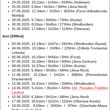
24.05.2025: 19,11km / 1h34m / 424Hm (Hufeisen)
25.05.2025: 6,5km / 0h34m / 58Hm (Jena-Nord)
27.05.2025: 17,34km / 1h25m / 302Hm (Forst-Vollradisroda-
Mühltal)
28.05.2025: 9,73km / 0h50m / 73Hm (Kunitz)
30.05.2025: 8,01km / 0h45m / 273Hm (Windknollen)
31.05.2025: 17,04km / 1h23m / 113Hm (Oberaue)
Juni [200km]
03.06.2025: 12,19km / 1h07m / 291Hm (Windknollen-Rautal)
04.06.2025: 13,16km / 1h09m / 225Hm (Zöllnitz-Trockental-
Lobeda)
05.06.2025: 10,15km / 0h56m / 5Hm (Forst)
07.06.2025: 10,16km / 0h51m / 60Hm (Jena-Zentrum)
08.06.2025: 10,37km / 0h49m / 113Hm (Kunitz)
10.06.2025: 6,46km / 0h30m / 48Hm (Jena-Nord)
11.06.2025: 15,22km / 1h22m / 308Hm (Pennickental-
Drackendorf)
12.06.2025: 10,41km / 1h04m / 258Hm (Windknollen)
14.06.2025: 5,41km / 0h24m / 42Hm (
34. Paradies-Triathlon
Laufen
)
15.06.2025: 6,34km / 0h31m / 48Hm (Jena-Nord)
17.06.2025: 16,61km / 1h22m / 111Hm (Oberaue-Kunitz)
18.06.2025: 9,56km / 0h50m / 97Hm (Göschwitz-Maua-
Rutha-Lobeda Ost)