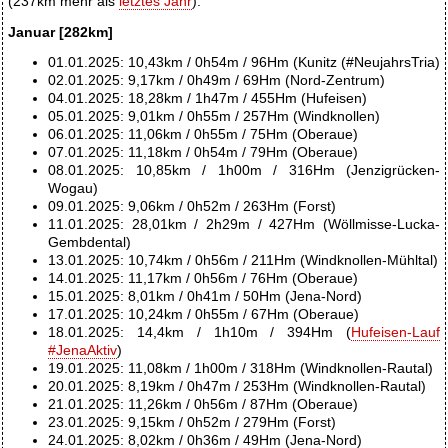
(237km mehr als
letztes Jahr
).
Januar [282km]
01.01.2025: 10,43km / 0h54m / 96Hm (Kunitz (#NeujahrsTria)
02.01.2025: 9,17km / 0h49m / 69Hm (Nord-Zentrum)
04.01.2025: 18,28km / 1h47m / 455Hm (Hufeisen)
05.01.2025: 9,01km / 0h55m / 257Hm (Windknollen)
06.01.2025: 11,06km / 0h55m / 75Hm (Oberaue)
07.01.2025: 11,18km / 0h54m / 79Hm (Oberaue)
08.01.2025: 10,85km / 1h00m / 316Hm (Jenzigrücken-
Wogau)
09.01.2025: 9,06km / 0h52m / 263Hm (Forst)
11.01.2025: 28,01km / 2h29m / 427Hm (Wöllmisse-Lucka-
Gembdental)
13.01.2025: 10,74km / 0h56m / 211Hm (Windknollen-Mühltal)
14.01.2025: 11,17km / 0h56m / 76Hm (Oberaue)
15.01.2025: 8,01km / 0h41m / 50Hm (Jena-Nord)
17.01.2025: 10,24km / 0h55m / 67Hm (Oberaue)
18.01.2025: 14,4km / 1h10m / 394Hm (
Hufeisen-Lauf
#JenaAktiv
)
19.01.2025: 11,08km / 1h00m / 318Hm (Windknollen-Rautal)
20.01.2025: 8,19km / 0h47m / 253Hm (Windknollen-Rautal)
21.01.2025: 11,26km / 0h56m / 87Hm (Oberaue)
23.01.2025: 9,15km / 0h52m / 279Hm (Forst)
24.01.2025: 8,02km / 0h36m / 49Hm (Jena-Nord)