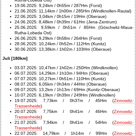
19.06.2025: 9,24km / 0h55m / 287Hm (Forst)
21.06.2025: 11,14km / 1h00m / 285Hm (Windknollen-Rautal)
22.06.2025: 3,04km / 0h15m / 19Hm (Oberaue)
24.06.2025: 8,48km / 0h39m / 61Hm (Jena-Zentrum)
25.06.2025: 9,59km / 0h51m / 85Hm (Göschwitz-Maua-
Rutha-Lobeda Ost)
26.06.2025: 9,29km / 0h58m / 264Hm (Forst)
28.06.2025: 10,24km / 0h52m / 112Hm (Kunitz)
30.06.2025: 13,38km / 1h02m / 103Hm (Oberaue)
Juli [180km]
03.07.2025: 10,47km / 1h02m / 250Hm (Windknollen)
06.07.2025: 14,29km / 1h10m / 94Hm (Oberaue)
07.07.2025: 10,27km / 0h51m / 110Hm (Kunitz)
08.07.2025: 6,05km / 0h34m / 44Hm (Oberaue)
09.07.2025: 13,2km / 1h13m / 69Hm (Kunitz-Oberaue)
10.07.2025: 6,19km / 0h39m / 249Hm (Windknollen)
19.07.2025: 7,73km / 0h37m / 45Hm (
Zinnowitz-
Trassenheide
)
20.07.2025: 7,75km / 0h41m / 46Hm (
Zinnowitz-
Trassenheide
)
21.07.2025: 7,94km / 0h41m / 54Hm (
Zinnowitz-
Trassenheide
)
22.07.2025: 14,79km / 1h14m / 99Hm (
Zinnowitz-