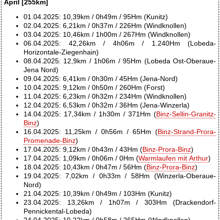
April [255km]
01.04.2025: 10,39km / 0h49m / 95Hm (Kunitz)
02.04.2025: 6,21km / 0h37m / 226Hm (Windknollen)
03.04.2025: 10,46km / 1h00m / 267Hm (Windknollen)
06.04.2025: 42,26km / 4h06m / 1.240Hm (Lobeda-
Horizontale-Ziegenhain)
08.04.2025: 12,9km / 1h06m / 95Hm (Lobeda Ost-Oberaue-
Jena Nord)
09.04.2025: 6,41km / 0h30m / 45Hm (Jena-Nord)
10.04.2025: 9,12km / 0h50m / 260Hm (Forst)
11.04.2025: 6,23km / 0h32m / 234Hm (Windknollen)
12.04.2025: 6,53km / 0h32m / 36Hm (Jena-Winzerla)
14.04.2025: 17,34km / 1h30m / 371Hm (
Binz-Sellin-Granitz-
Binz
)
16.04.2025: 11,25km / 0h56m / 65Hm (
Binz-Strand-Prora-
Promenade-Binz
)
17.04.2025: 9,12km / 0h43m / 43Hm (
Binz-Prora-Binz
)
17.04.2025: 1,09km / 0h06m / 0Hm (
Warmlaufen mit Arthur
)
18.04.2025: 10,43km / 0h47m / 56Hm (
Binz-Prora-Binz
)
19.04.2025: 7,02km / 0h33m / 58Hm (Winzerla-Oberaue-
Nord)
21.04.2025: 10,39km / 0h49m / 103Hm (Kunitz)
23.04.2025: 13,26km / 1h07m / 303Hm (Drackendorf-
Pennickental-Lobeda)