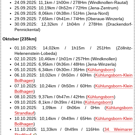
24.09.2025: 11,1km / 1h00m / 278Hm (Windknollen-Rautal)
25.09.2025: 10,19km / 0h52m / 72Hm (Jena-Zentrum)
26.09.2025: 8,06km / 0h38m / 51Hm (Jena-Nord)
29.09.2025: 7,65km / 0h41m / 74Hm (Oberaue-Winzerla)
30.09.2025: 12,32km / 1h04m / 278Hm (Drackendorf-
Pennickental)
Oktober [235km]
01.10.2025: 14,02km / 1h15m / 251Hm (Zöllnitz-
Helenenstein-Lobeda)
02.10.2025: 10,46km / 1h01m / 257Hm (Windknollen)
04.10.2025: 6,95km / 0h36m / 48Hm (Jena-Winzerla)
05.10.2025: 6,34km / 0h30m / 35Hm (
Kühlungsborn
)
06.10.2025: 10,02km / 0h50m / 60Hm (
Kühlungsborn-Klein
Bollhagen
)
07.10.2025: 10,24km / 0h50m / 60Hm (
Kühlungsborn-Klein
Bollhagen
)
08.10.2025: 9,37km / 0h47m / 42Hm (
Kühlungsborn
)
09.10.2025: 8,1km / 0h39m / 41Hm (
Kühlungsborn
)
09.10.2025: 1,09km / 0h06m / 0Hm (
Kühlungsborn
Strandlauf
)
10.10.2025: 10,14km / 0h49m / 65Hm (
Kühlungsborn-Klein
Bollhagen
)
11.10.2025: 11,33km / 0h49m / 116Hm (
34. Weimarer
Stadtlauf
)