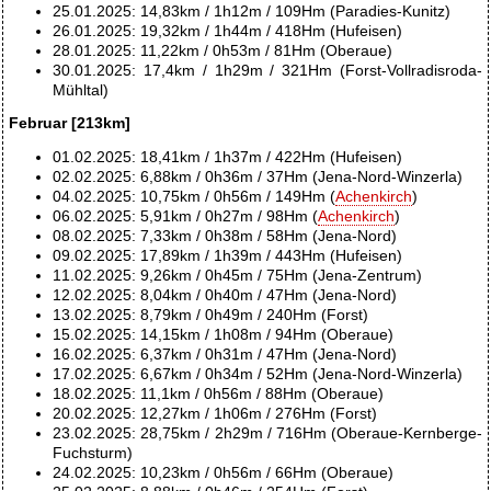
25.01.2025: 14,83km / 1h12m / 109Hm (Paradies-Kunitz)
26.01.2025: 19,32km / 1h44m / 418Hm (Hufeisen)
28.01.2025: 11,22km / 0h53m / 81Hm (Oberaue)
30.01.2025: 17,4km / 1h29m / 321Hm (Forst-Vollradisroda-
Mühltal)
Februar [213km]
01.02.2025: 18,41km / 1h37m / 422Hm (Hufeisen)
02.02.2025: 6,88km / 0h36m / 37Hm (Jena-Nord-Winzerla)
04.02.2025: 10,75km / 0h56m / 149Hm (
Achenkirch
)
06.02.2025: 5,91km / 0h27m / 98Hm (
Achenkirch
)
08.02.2025: 7,33km / 0h38m / 58Hm (Jena-Nord)
09.02.2025: 17,89km / 1h39m / 443Hm (Hufeisen)
11.02.2025: 9,26km / 0h45m / 75Hm (Jena-Zentrum)
12.02.2025: 8,04km / 0h40m / 47Hm (Jena-Nord)
13.02.2025: 8,79km / 0h49m / 240Hm (Forst)
15.02.2025: 14,15km / 1h08m / 94Hm (Oberaue)
16.02.2025: 6,37km / 0h31m / 47Hm (Jena-Nord)
17.02.2025: 6,67km / 0h34m / 52Hm (Jena-Nord-Winzerla)
18.02.2025: 11,1km / 0h56m / 88Hm (Oberaue)
20.02.2025: 12,27km / 1h06m / 276Hm (Forst)
23.02.2025: 28,75km / 2h29m / 716Hm (Oberaue-Kernberge-
Fuchsturm)
24.02.2025: 10,23km / 0h56m / 66Hm (Oberaue)