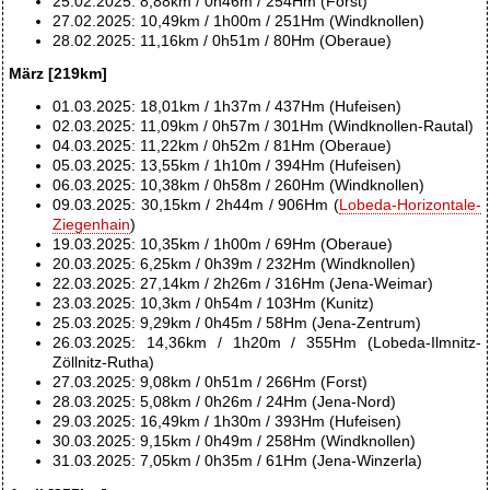
25.02.2025: 8,88km / 0h46m / 254Hm (Forst)
27.02.2025: 10,49km / 1h00m / 251Hm (Windknollen)
28.02.2025: 11,16km / 0h51m / 80Hm (Oberaue)
März [219km]
01.03.2025: 18,01km / 1h37m / 437Hm (Hufeisen)
02.03.2025: 11,09km / 0h57m / 301Hm (Windknollen-Rautal)
04.03.2025: 11,22km / 0h52m / 81Hm (Oberaue)
05.03.2025: 13,55km / 1h10m / 394Hm (Hufeisen)
06.03.2025: 10,38km / 0h58m / 260Hm (Windknollen)
09.03.2025: 30,15km / 2h44m / 906Hm (
Lobeda-Horizontale-
Ziegenhain
)
19.03.2025: 10,35km / 1h00m / 69Hm (Oberaue)
20.03.2025: 6,25km / 0h39m / 232Hm (Windknollen)
22.03.2025: 27,14km / 2h26m / 316Hm (Jena-Weimar)
23.03.2025: 10,3km / 0h54m / 103Hm (Kunitz)
25.03.2025: 9,29km / 0h45m / 58Hm (Jena-Zentrum)
26.03.2025: 14,36km / 1h20m / 355Hm (Lobeda-Ilmnitz-
Zöllnitz-Rutha)
27.03.2025: 9,08km / 0h51m / 266Hm (Forst)
28.03.2025: 5,08km / 0h26m / 24Hm (Jena-Nord)
29.03.2025: 16,49km / 1h30m / 393Hm (Hufeisen)
30.03.2025: 9,15km / 0h49m / 258Hm (Windknollen)
31.03.2025: 7,05km / 0h35m / 61Hm (Jena-Winzerla)