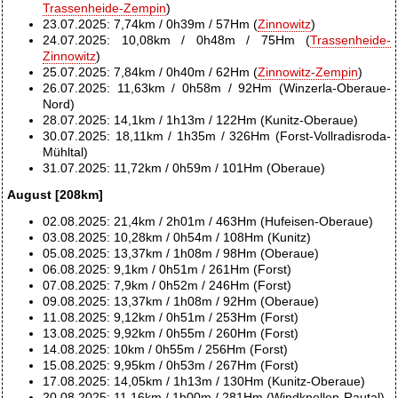
Trassenheide-Zempin
)
23.07.2025: 7,74km / 0h39m / 57Hm (
Zinnowitz
)
24.07.2025: 10,08km / 0h48m / 75Hm (
Trassenheide-
Zinnowitz
)
25.07.2025: 7,84km / 0h40m / 62Hm (
Zinnowitz-Zempin
)
26.07.2025: 11,63km / 0h58m / 92Hm (Winzerla-Oberaue-
Nord)
28.07.2025: 14,1km / 1h13m / 122Hm (Kunitz-Oberaue)
30.07.2025: 18,11km / 1h35m / 326Hm (Forst-Vollradisroda-
Mühltal)
31.07.2025: 11,72km / 0h59m / 101Hm (Oberaue)
August [208km]
02.08.2025: 21,4km / 2h01m / 463Hm (Hufeisen-Oberaue)
03.08.2025: 10,28km / 0h54m / 108Hm (Kunitz)
05.08.2025: 13,37km / 1h08m / 98Hm (Oberaue)
06.08.2025: 9,1km / 0h51m / 261Hm (Forst)
07.08.2025: 7,9km / 0h52m / 246Hm (Forst)
09.08.2025: 13,37km / 1h08m / 92Hm (Oberaue)
11.08.2025: 9,12km / 0h51m / 253Hm (Forst)
13.08.2025: 9,92km / 0h55m / 260Hm (Forst)
14.08.2025: 10km / 0h55m / 256Hm (Forst)
15.08.2025: 9,95km / 0h53m / 267Hm (Forst)
17.08.2025: 14,05km / 1h13m / 130Hm (Kunitz-Oberaue)
20.08.2025: 11,16km / 1h00m / 281Hm (Windknollen-Rautal)