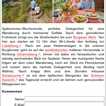
Spätsommer-Wochenende, perfekte Gelegenheit für eine
Wanderung durch heimische Gefilde. Nach dem gemütlichen
Frühstück bringt uns die Straßenbahn bis zum
Burgauer Wehr
. Von
hier aus starten wir 11 Uhr über Alt-Lobeda den Aufstieg zur
Lobdeburg
. Nach ein paar Klettereinlagen in die unteren
Burgfenster geht es auf der
wohlbekannten
mittleren Horizontale in
Richtung
Johannisberg
, immer mit dabei ein fantastischer und
ständig wechselnder Blick ins Saaletal. Hinter der markanten Kante
folgen wir dem roten Wanderweg noch ein Stück ins Pennickental
und nutzen dann die nächste Gelegenheit zum Abstieg nach
Wöllnitz. Nach knapp 8km und drei Stunden inklusive
Schatzsuche
ist mit dem idyllischen Biergarten der
Schönen
Aussicht
das Tagesziel erreicht und wir kehren zum genussvollen
Mittagessen ein.
Kommentare
Name
E-Mail