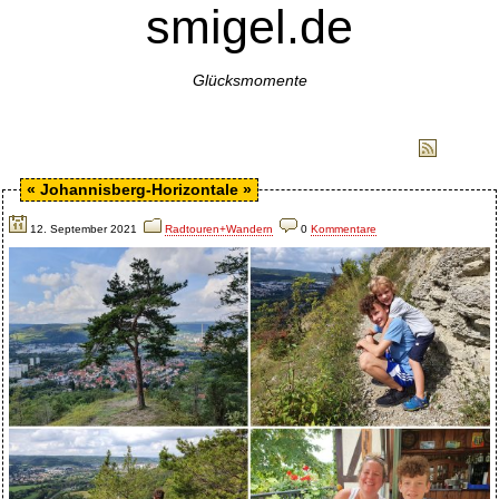
smigel.de
Glücksmomente
Archiv
Media
Impressum
RSS
«
Johannisberg-Horizontale
»
12. September 2021
Radtouren+Wandern
0
Kommentare