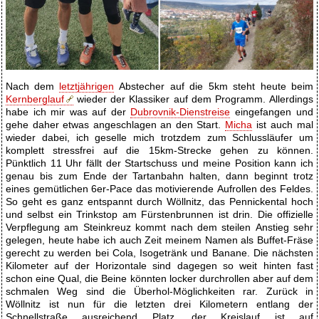
Nach dem
letztjährigen
Abstecher auf die 5km steht heute beim
Kernberglauf
wieder der Klassiker auf dem Programm. Allerdings
habe ich mir was auf der
Dubrovnik-Dienstreise
eingefangen und
gehe daher etwas angeschlagen an den Start.
Micha
ist auch mal
wieder dabei, ich geselle mich trotzdem zum Schlussläufer um
komplett stressfrei auf die 15km-Strecke gehen zu können.
Pünktlich 11 Uhr fällt der Startschuss und meine Position kann ich
genau bis zum Ende der Tartanbahn halten, dann beginnt trotz
eines gemütlichen 6er-Pace das motivierende Aufrollen des Feldes.
So geht es ganz entspannt durch Wöllnitz, das Pennickental hoch
und selbst ein Trinkstop am Fürstenbrunnen ist drin. Die offizielle
Verpflegung am Steinkreuz kommt nach dem steilen Anstieg sehr
gelegen, heute habe ich auch Zeit meinem Namen als Buffet-Fräse
gerecht zu werden bei Cola, Isogetränk und Banane. Die nächsten
Kilometer auf der Horizontale sind dagegen so weit hinten fast
schon eine Qual, die Beine könnten locker durchrollen aber auf dem
schmalen Weg sind die Überhol-Möglichkeiten rar. Zurück in
Wöllnitz ist nun für die letzten drei Kilometern entlang der
Schnellstraße ausreichend Platz, der Kreislauf ist auf