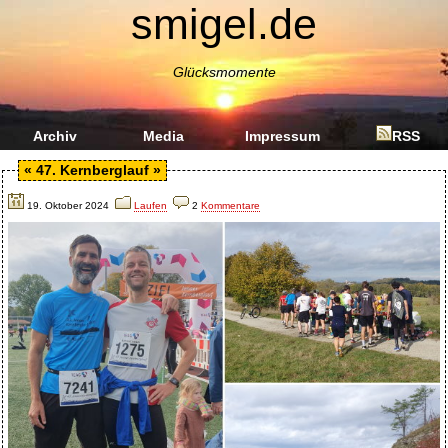
smigel.de
Glücksmomente
Archiv
Media
Impressum
RSS
«
47. Kernberglauf
»
19. Oktober 2024
Laufen
2
Kommentare