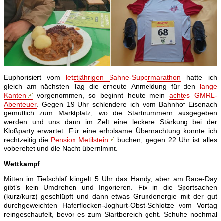
Euphorisiert vom
letztjährigen Sahne-Supermarathon
hatte ich
gleich am nächsten Tag die erneute Anmeldung für den
lange
Kanten
vorgenommen, so beginnt heute mein
achtes
GMRL
-
Abenteuer
. Gegen 19 Uhr schlendere ich vom Bahnhof Eisenach
gemütlich zum Marktplatz, wo die Startnummern ausgegeben
werden und uns dann im Zelt eine leckere Stärkung bei der
Kloßparty erwartet. Für eine erholsame Übernachtung konnte ich
rechtzeitig die
Pension Metilstein
buchen, gegen 22 Uhr ist alles
vobereitet und die Nacht übernimmt.
Wettkampf
Mitten im Tiefschlaf klingelt 5 Uhr das Handy, aber am Race-Day
gibt’s kein Umdrehen und Ingorieren. Fix in die Sportsachen
(kurz/kurz) geschlüpft und dann etwas Grundenergie mit der gut
durchgeweichten Haferflocken-Joghurt-Obst-Schlotze vom Vortag
reingeschaufelt, bevor es zum Startbereich geht. Schuhe nochmal