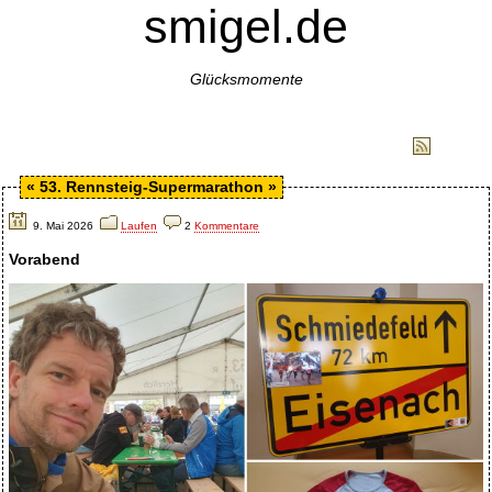
smigel.de
Glücksmomente
Archiv
Media
Impressum
RSS
«
53. Rennsteig-Supermarathon
»
9. Mai 2026
Laufen
2
Kommentare
Vorabend