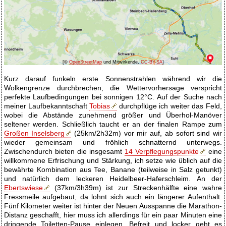
[©
OpenStreetMap
und Mitwirkende,
CC-BY-SA
]
Kurz darauf funkeln erste Sonnenstrahlen während wir die
Wolkengrenze durchbrechen, die Wettervorhersage verspricht
perfekte Laufbedingungen bei sonnigen 12°C. Auf der Suche nach
meiner Laufbekanntschaft
Tobias
durchpflüge ich weiter das Feld,
wobei die Abstände zunehmend größer und Überhol-Manöver
seltener werden. Schließlich taucht er an der finalen Rampe zum
Großen Inselsberg
(25km/2h32m) vor mir auf, ab sofort sind wir
wieder gemeinsam und fröhlich schnatternd unterwegs.
Zwischendurch bieten die insgesamt
14 Verpflegungspunkte
eine
willkommene Erfrischung und Stärkung, ich setze wie üblich auf die
bewährte Kombination aus Tee, Banane (teilweise in Salz getunkt)
und natürlich dem leckeren Heidelbeer-Haferschleim. An der
Ebertswiese
(37km/3h39m) ist zur Streckenhälfte eine wahre
Fressmeile aufgebaut, da lohnt sich auch ein längerer Aufenthalt.
Fünf Kilometer weiter ist hinter der Neuen Ausspanne die Marathon-
Distanz geschafft, hier muss ich allerdings für ein paar Minuten eine
dringende Toiletten-Pause einlegen. Befreit und locker geht es