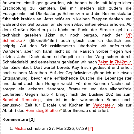
Antworten einsilbiger geworden, wir haben beide mit körperlicher
Erschöpfung zu kämpfen. Bei mir melden sich zudem die
Fussgelenke mit Überlastungs-Schmerzen und die Beinmuskulatur
fühlt sich kraftlos an. Jetzt heißt es in kleinen Etappen denken und
während der Gehpausen an steileren Abschnitten etwas erholen. Ab
dem Großen Beerberg als höchsten Punkt der Strecke geht es
technisch gesehen 12km nur noch bergab, nach der
VP
Schmücke
(65km/6h48m) auch gleich ziemlich deutlich und
holprig. Auf den Schlusskilometern überholen wir anfeuernde
Wanderer, aber ich kann nicht so im Rausch vorbei fliegen wie
letztes Jahr. Doch dann schlängelt sich der Weg schon durch
Schmiedefeld und gemeinsam genießen wir nach
74km in 7h42m
den Zieleinlauf. Dort wartet bereits Kay frisch geduscht und erholt
nach seinem Marathon. Auf der Gepäckwiese gönne ich mir etwas
Entspannung, bevor eine erfrischende Dusche die Lebensgeister
und damit auch den Hunger weckt. Für den Kalorien-Nachschub
sorgen ein leckeres Handbrot, Bratwurst und das alkoholfreie
Läuferbier. Gegen halb 4 bringt mich die Buslinie 202 bis zum
Bahnhof Rennsteig
, hier ist in der wärmenden Sonne noch
genussvoll Zeit für Eiscafe und Kuchen im
Waldcafe
bis zur
Abfahrt des
RennsteigShuttle
über Ilmenau und Erfurt.
Kommentare [2]
Micha
schrieb am 27. Mai 2026, 07:29
[#]